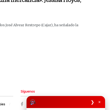
una mercancía»: Jessika Hoyos,
s José Alvear Restrepo (Cajar), ha señalado la
Síguenos
❯
×
kies