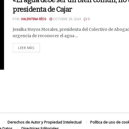
«El agua debe ser un bien común, no 
presidenta de Cajar
POR:
VALENTINA RÍOS
OCTUBRE 29, 2024
0
Jessika Hoyos Morales, presidenta del Colectivo de Abogado
urgencia de reconocer el agua ...
DETAILS
LEER MÁS
Derechos de Autor y Propiedad Intelectual
Política de uso de coo
de Datos
Directrices Editoriales