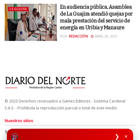
En audiencia pública, Asamblea
LA GUAJIRA
de La Guajira atendió quejas por
mala prestación del servicio de
energía en Uribia y Manaure
POR:
REDACCIÓN
ABRIL 30, 2022
© 2023 Derechos reservados a Gámez Editores - Sistema Cardenal
S.A.S. - Prohibida la reproducción parcial o total de este medio.
Nuestros sitios
Términos y Condiciones
Derechos de Autor y Propiedad Intelectual
❯
×
Política de uso de cookies
Política de Tratamiento de Datos