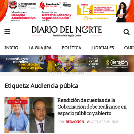
INICIO
LA GUAJIRA
POLÍTICA
JUDICIALES
CAR
ANUNCIO PUBLICITARIO
Etiqueta:
Audiencia púbica
Rendición de cuentas de la
DESTACADO
Gobernación debe realizarse en
espacio público y abierto
POR:
REDACCIÓN
OCTUBRE 28, 2022