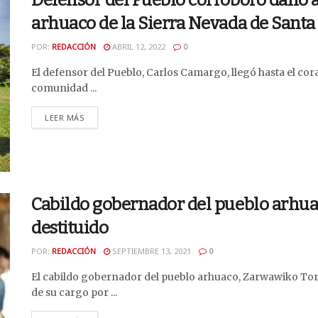
Defensor del Pueblo corroboró daño a
arhuaco de la Sierra Nevada de Santa
POR:
REDACCIÓN
ABRIL 12, 2022
0
El defensor del Pueblo, Carlos Camargo, llegó hasta el cor
comunidad ...
DETAILS
LEER MÁS
Cabildo gobernador del pueblo arhua
destituido
POR:
REDACCIÓN
SEPTIEMBRE 13, 2021
0
El cabildo gobernador del pueblo arhuaco, Zarwawiko Torr
de su cargo por ...