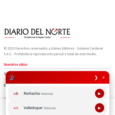
© 2023 Derechos reservados a Gámez Editores - Sistema Cardenal
S.A.S. - Prohibida la reproducción parcial o total de este medio.
Nuestros sitios
Términos y Condiciones
Derechos de Autor y Propiedad Intelectual
❯
×
Política de uso de cookies
Política de Tratamiento de Datos
Directrices Editoriales
Riohacha
▶
Detenida
Síguenos
Esta página web usa cookie para mejorar tu experiencia de
Valledupar
▶
Detenida
navegación, al continuar aceptas nuestra política de uso de