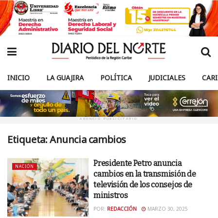
INICIO
LA GUAJIRA
POLÍTICA
JUDICIALES
CAR
ANUNCIO PUBLICITARIO
Etiqueta:
Anuncia cambios
Presidente Petro anuncia
NACIÓN
cambios en la transmisión de
televisión de los consejos de
ministros
POR:
REDACCIÓN
MARZO 30, 2025