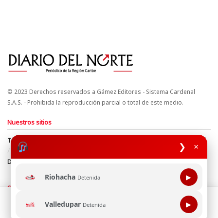
© 2023 Derechos reservados a Gámez Editores - Sistema Cardenal
S.A.S. - Prohibida la reproducción parcial o total de este medio.
Nuestros sitios
Términos y Condiciones
Derechos de Autor y Propiedad Intelectual
❯
×
Política de uso de cookies
Política de Tratamiento de Datos
Directrices Editoriales
Riohacha
▶
Detenida
Síguenos
Esta página web usa cookie para mejorar tu experiencia de
Valledupar
▶
Detenida
navegación, al continuar aceptas nuestra política de uso de