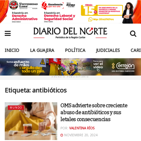
INICIO
LA GUAJIRA
POLÍTICA
JUDICIALES
CAR
ANUNCIO PUBLICITARIO
Etiqueta:
antibióticos
OMS advierte sobre creciente
MUNDO
abuso de antibióticos y sus
letales consecuencias
POR:
VALENTINA RÍOS
NOVIEMBRE 20, 2024