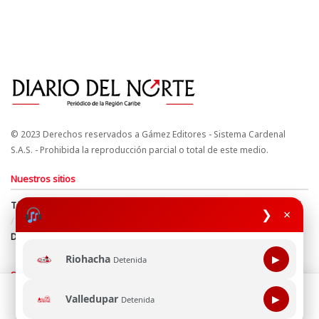
© 2023 Derechos reservados a Gámez Editores - Sistema Cardenal
S.A.S. - Prohibida la reproducción parcial o total de este medio.
Nuestros sitios
Términos y Condiciones
Derechos de Autor y Propiedad Intelectual
❯
×
Política de uso de cookies
Política de Tratamiento de Datos
Directrices Editoriales
Riohacha
▶
Detenida
Síguenos
Esta página web usa cookie para mejorar tu experiencia de
Valledupar
▶
Detenida
navegación, al continuar aceptas nuestra política de uso de