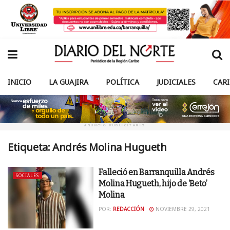
INICIO
LA GUAJIRA
POLÍTICA
JUDICIALES
CAR
ANUNCIO PUBLICITARIO
Etiqueta:
Andrés Molina Hugueth
Falleció en Barranquilla Andrés
SOCIALES
Molina Hugueth, hijo de ‘Beto’
Molina
POR:
REDACCIÓN
NOVIEMBRE 29, 2021