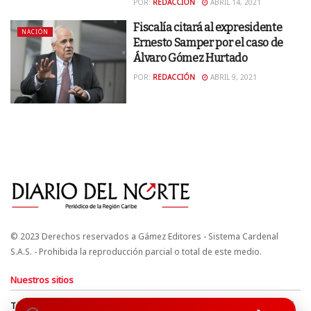
POR:
REDACCIÓN
ABRIL 14, 2021
Fiscalía citará al expresidente
NACIÓN
Ernesto Samper por el caso de
Álvaro Gómez Hurtado
POR:
REDACCIÓN
ABRIL 9, 2021
© 2023 Derechos reservados a Gámez Editores - Sistema Cardenal
S.A.S. - Prohibida la reproducción parcial o total de este medio.
Nuestros sitios
Términos y Condiciones
Derechos de Autor y Propiedad Intelectual