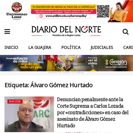
INICIO
LA GUAJIRA
POLÍTICA
JUDICIALES
CAR
ANUNCIO PUBLICITARIO
Etiqueta:
Álvaro Gómez Hurtado
Denuncian penalmente ante la
NACIÓN
Corte Suprema a Carlos Lozada
por «contradicciones» en caso del
asesinato de Álvaro Gómez
Hurtado