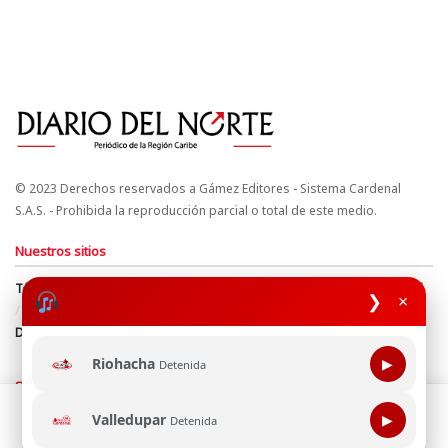
© 2023 Derechos reservados a Gámez Editores - Sistema Cardenal
S.A.S. - Prohibida la reproducción parcial o total de este medio.
Nuestros sitios
Términos y Condiciones
Derechos de Autor y Propiedad Intelectual
❯
×
Política de uso de cookies
Política de Tratamiento de Datos
Directrices Editoriales
Riohacha
▶
Detenida
Síguenos
Esta página web usa cookie para mejorar tu experiencia de
Valledupar
▶
Detenida
navegación, al continuar aceptas nuestra política de uso de