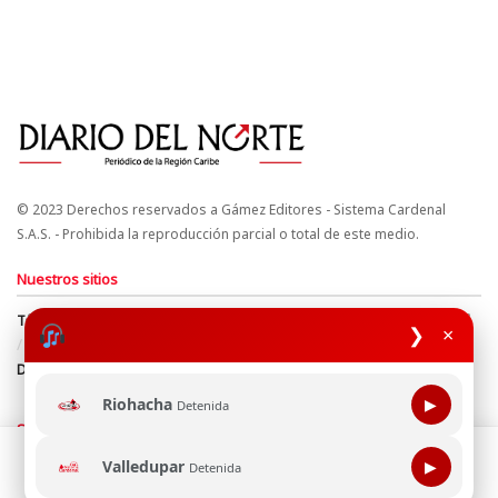
© 2023 Derechos reservados a Gámez Editores - Sistema Cardenal
S.A.S. - Prohibida la reproducción parcial o total de este medio.
Nuestros sitios
Términos y Condiciones
Derechos de Autor y Propiedad Intelectual
❯
×
Política de uso de cookies
Política de Tratamiento de Datos
Directrices Editoriales
Riohacha
▶
Detenida
Síguenos
Esta página web usa cookie para mejorar tu experiencia de
Valledupar
▶
Detenida
navegación, al continuar aceptas nuestra política de uso de