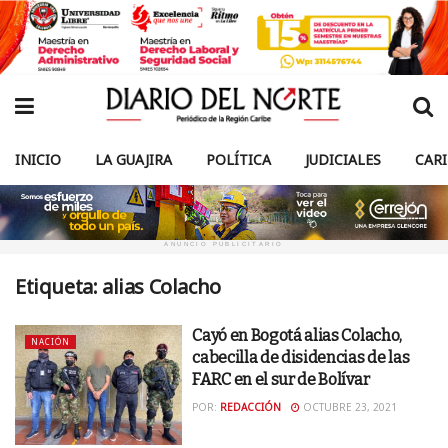
INICIO
LA GUAJIRA
POLÍTICA
JUDICIALES
CAR
ANUNCIO PUBLICITARIO
Etiqueta:
alias Colacho
Cayó en Bogotá alias Colacho,
NACIÓN
cabecilla de disidencias de las
FARC en el sur de Bolívar
POR:
REDACCIÓN
OCTUBRE 23, 2021