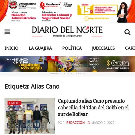
INICIO
LA GUAJIRA
POLÍTICA
JUDICIALES
CAR
ANUNCIO PUBLICITARIO
Etiqueta:
Alias Cano
Capturado alias Cano presunto
CARIBE
cabecilla del ‘Clan del Golfo’ en el
sur de Bolívar
POR:
REDACCIÓN
MARZO 9, 2022