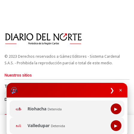
© 2023 Derechos reservados a Gámez Editores - Sistema Cardenal
S.A.S. - Prohibida la reproducción parcial o total de este medio.
Nuestros sitios
Términos y Condiciones
Derechos de Autor y Propiedad Intelectual
❯
×
Política de uso de cookies
Política de Tratamiento de Datos
Directrices Editoriales
Riohacha
▶
Detenida
Síguenos
Esta página web usa cookie para mejorar tu experiencia de
Valledupar
▶
Detenida
navegación, al continuar aceptas nuestra política de uso de