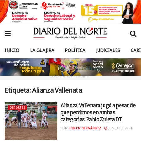
INICIO
LA GUAJIRA
POLÍTICA
JUDICIALES
CAR
ANUNCIO PUBLICITARIO
Etiqueta:
Alianza Vallenata
Alianza Vallenata jugó a pesar de
DEPORTES
que perdimos en ambas
categorías: Pablo Zuleta DT
POR:
DIDIER HERNÁNDEZ
JUNIO 10, 2021