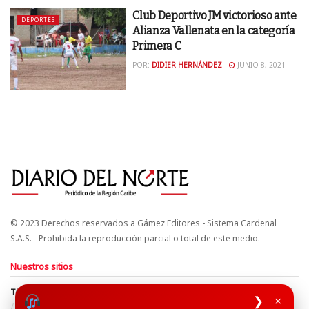
Club Deportivo JM victorioso ante
DEPORTES
Alianza Vallenata en la categoría
Primera C
POR:
DIDIER HERNÁNDEZ
JUNIO 8, 2021
© 2023 Derechos reservados a Gámez Editores - Sistema Cardenal
S.A.S. - Prohibida la reproducción parcial o total de este medio.
Nuestros sitios
Términos y Condiciones
Derechos de Autor y Propiedad Intelectual
❯
×
Política de uso de cookies
Política de Tratamiento de Datos