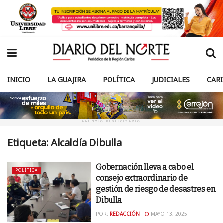
INICIO
LA GUAJIRA
POLÍTICA
JUDICIALES
CAR
ANUNCIO PUBLICITARIO
Etiqueta:
Alcaldía Dibulla
Gobernación lleva a cabo el
POLÍTICA
consejo extraordinario de
gestión de riesgo de desastres en
Dibulla
POR:
REDACCIÓN
MAYO 13, 2025