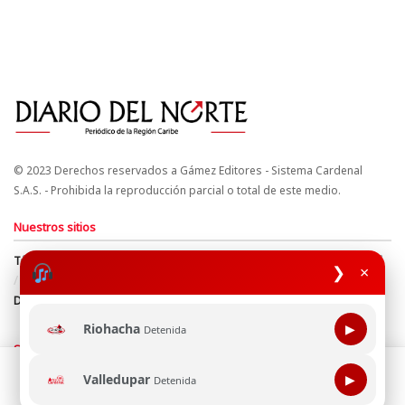
© 2023 Derechos reservados a Gámez Editores - Sistema Cardenal
S.A.S. - Prohibida la reproducción parcial o total de este medio.
Nuestros sitios
Términos y Condiciones
Derechos de Autor y Propiedad Intelectual
❯
×
Política de uso de cookies
Política de Tratamiento de Datos
Directrices Editoriales
Riohacha
▶
Detenida
Síguenos
Esta página web usa cookie para mejorar tu experiencia de
Valledupar
▶
Detenida
navegación, al continuar aceptas nuestra política de uso de