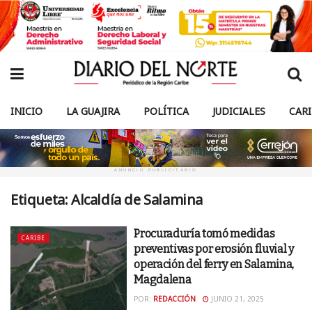
INICIO
LA GUAJIRA
POLÍTICA
JUDICIALES
CAR
ANUNCIO PUBLICITARIO
Etiqueta:
Alcaldía de Salamina
Procuraduría tomó medidas
CARIBE
preventivas por erosión fluvial y
operación del ferry en Salamina,
Magdalena
POR:
REDACCIÓN
JUNIO 21, 2025