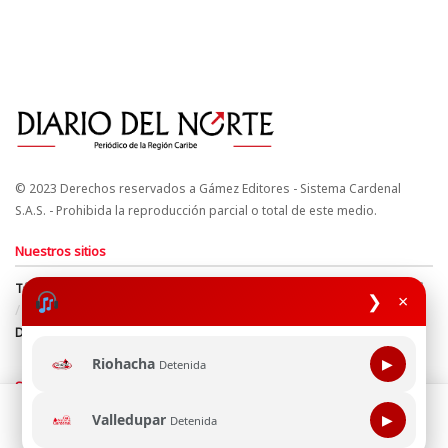
© 2023 Derechos reservados a Gámez Editores - Sistema Cardenal
S.A.S. - Prohibida la reproducción parcial o total de este medio.
Nuestros sitios
Términos y Condiciones
Derechos de Autor y Propiedad Intelectual
❯
×
Política de uso de cookies
Política de Tratamiento de Datos
Directrices Editoriales
Riohacha
▶
Detenida
Síguenos
Esta página web usa cookie para mejorar tu experiencia de
Valledupar
▶
Detenida
navegación, al continuar aceptas nuestra política de uso de