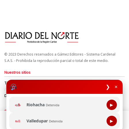
© 2023 Derechos reservados a Gámez Editores - Sistema Cardenal
S.A.S. - Prohibida la reproducción parcial o total de este medio.
Nuestros sitios
Términos y Condiciones
Derechos de Autor y Propiedad Intelectual
❯
×
Política de uso de cookies
Política de Tratamiento de Datos
Directrices Editoriales
Riohacha
▶
Detenida
Síguenos
Esta página web usa cookie para mejorar tu experiencia de
Valledupar
▶
Detenida
navegación, al continuar aceptas nuestra política de uso de