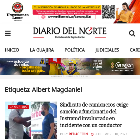
INICIO
LA GUAJIRA
POLÍTICA
JUDICIALES
CAR
ANUNCIO PUBLICITARIO
Etiqueta:
Albert Magdaniel
Sindicato de camioneros exige
LA GUAJIRA
sanción a funcionario del
Instramd involucrado en
incidente con un conductor
POR:
REDACCIÓN
SEPTIEMBRE 10, 2021