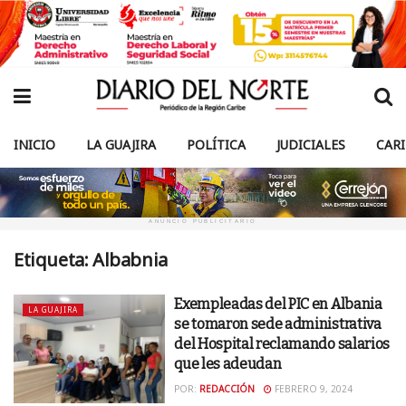
INICIO
LA GUAJIRA
POLÍTICA
JUDICIALES
CAR
ANUNCIO PUBLICITARIO
Etiqueta:
Albabnia
Exempleadas del PIC en Albania
LA GUAJIRA
se tomaron sede administrativa
del Hospital reclamando salarios
que les adeudan
POR:
REDACCIÓN
FEBRERO 9, 2024