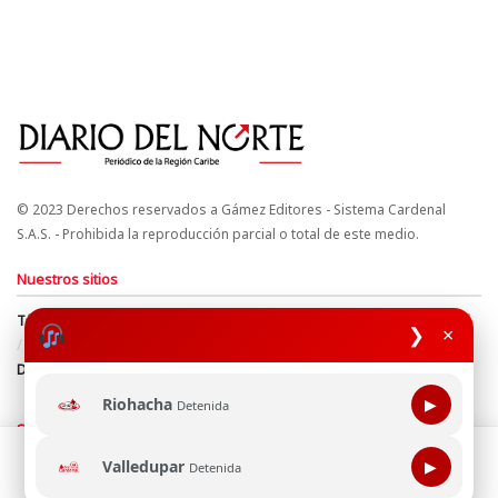
© 2023 Derechos reservados a Gámez Editores - Sistema Cardenal
S.A.S. - Prohibida la reproducción parcial o total de este medio.
Nuestros sitios
Términos y Condiciones
Derechos de Autor y Propiedad Intelectual
❯
×
Política de uso de cookies
Política de Tratamiento de Datos
Directrices Editoriales
Riohacha
▶
Detenida
Síguenos
Esta página web usa cookie para mejorar tu experiencia de
Valledupar
▶
Detenida
navegación, al continuar aceptas nuestra política de uso de