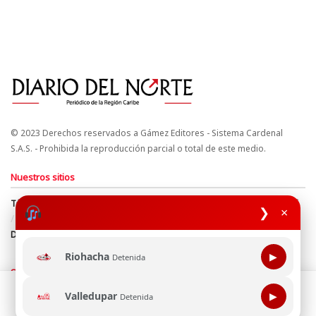
© 2023 Derechos reservados a Gámez Editores - Sistema Cardenal
S.A.S. - Prohibida la reproducción parcial o total de este medio.
Nuestros sitios
Términos y Condiciones
Derechos de Autor y Propiedad Intelectual
❯
×
Política de uso de cookies
Política de Tratamiento de Datos
Directrices Editoriales
Riohacha
▶
Detenida
Síguenos
Esta página web usa cookie para mejorar tu experiencia de
Valledupar
▶
Detenida
navegación, al continuar aceptas nuestra política de uso de