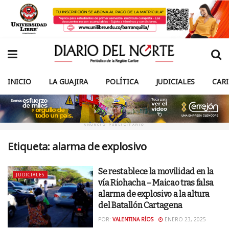
INICIO
LA GUAJIRA
POLÍTICA
JUDICIALES
CAR
ANUNCIO PUBLICITARIO
Etiqueta:
alarma de explosivo
Se restablece la movilidad en la
JUDICIALES
vía Riohacha – Maicao tras falsa
alarma de explosivo a la altura
del Batallón Cartagena
POR:
VALENTINA RÍOS
ENERO 23, 2025