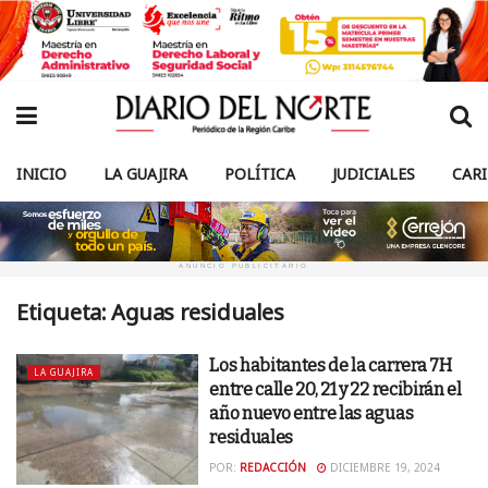
INICIO
LA GUAJIRA
POLÍTICA
JUDICIALES
CAR
ANUNCIO PUBLICITARIO
Etiqueta:
Aguas residuales
Los habitantes de la carrera 7H
LA GUAJIRA
entre calle 20, 21 y 22 recibirán el
año nuevo entre las aguas
residuales
POR:
REDACCIÓN
DICIEMBRE 19, 2024