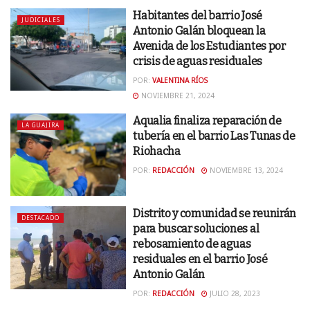
Habitantes del barrio José
JUDICIALES
Antonio Galán bloquean la
Avenida de los Estudiantes por
crisis de aguas residuales
POR:
VALENTINA RÍOS
NOVIEMBRE 21, 2024
Aqualia finaliza reparación de
LA GUAJIRA
tubería en el barrio Las Tunas de
Riohacha
POR:
REDACCIÓN
NOVIEMBRE 13, 2024
Distrito y comunidad se reunirán
DESTACADO
para buscar soluciones al
rebosamiento de aguas
residuales en el barrio José
Antonio Galán
POR:
REDACCIÓN
JULIO 28, 2023