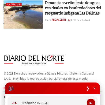
Denuncian vertimiento de aguas
LA GUAJIRA
residuales en los alrededores del
resguardo indígena Las Delicias
POR:
REDACCIÓN
ENERO 31, 2022
© 2023 Derechos reservados a Gámez Editores - Sistema Cardenal
S.A.S. - Prohibida la reproducción parcial o total de este medio.
❯
×
Nuestros sitios
Términos y Condiciones
Derechos de Autor y Propiedad Intelectual
Política de uso de cookies
Política de Tratamiento de Datos
Riohacha
▶
Detenida