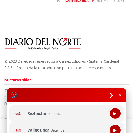
POR:
VALENTINA RÍOS
DICIEMBRE 9, 2024
© 2023 Derechos reservados a Gámez Editores - Sistema Cardenal
S.A.S. - Prohibida la reproducción parcial o total de este medio.
Nuestros sitios
Términos y Condiciones
Derechos de Autor y Propiedad Intelectual
❯
×
Política de uso de cookies
Política de Tratamiento de Datos
Directrices Editoriales
Riohacha
▶
Detenida
Síguenos
Esta página web usa cookie para mejorar tu experiencia de
Valledupar
▶
Detenida
navegación, al continuar aceptas nuestra política de uso de