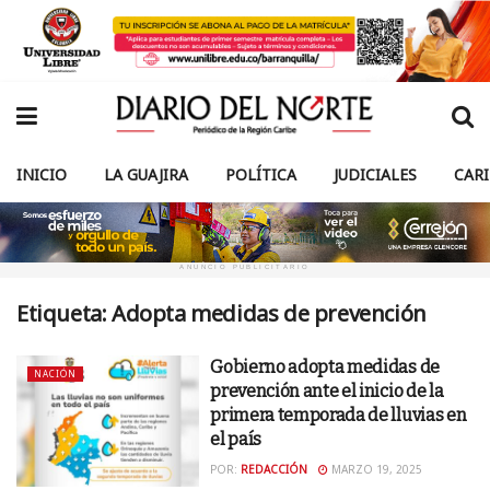
INICIO
LA GUAJIRA
POLÍTICA
JUDICIALES
CAR
ANUNCIO PUBLICITARIO
Etiqueta:
Adopta medidas de prevención
Gobierno adopta medidas de
NACIÓN
prevención ante el inicio de la
primera temporada de lluvias en
el país
POR:
REDACCIÓN
MARZO 19, 2025