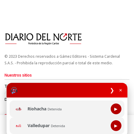
© 2023 Derechos reservados a Gámez Editores - Sistema Cardenal
S.A.S. - Prohibida la reproducción parcial o total de este medio.
Nuestros sitios
Términos y Condiciones
Derechos de Autor y Propiedad Intelectual
❯
×
Política de uso de cookies
Política de Tratamiento de Datos
Directrices Editoriales
Riohacha
▶
Detenida
Síguenos
Esta página web usa cookie para mejorar tu experiencia de
Valledupar
▶
Detenida
navegación, al continuar aceptas nuestra política de uso de