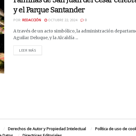
Familias de San Juan del César celebra
y el Parque Santander
POR:
REDACCIÓN
OCTUBRE 22, 2024
0
A través de un acto simbólico, la administración departame
Aguilar Deluque, y la Alcaldía ...
DETAILS
LEER MÁS
Derechos de Autor y Propiedad Intelectual
Política de uso de coo
de Datos
Directrices Editoriales