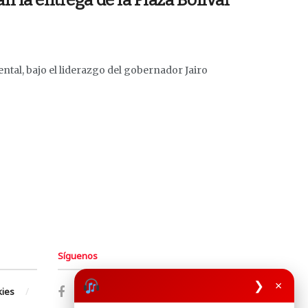
n la entrega de la Plaza Bolívar
ntal, bajo el liderazgo del gobernador Jairo
Síguenos
❯
×
kies