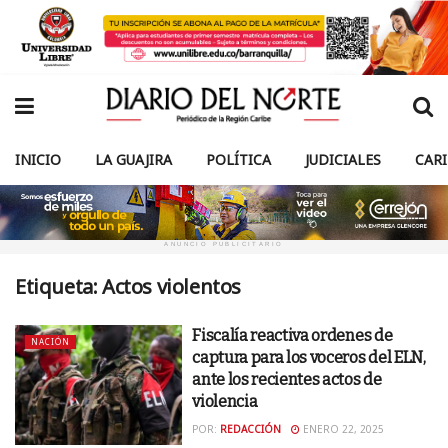
INICIO
LA GUAJIRA
POLÍTICA
JUDICIALES
CAR
ANUNCIO PUBLICITARIO
Etiqueta:
Actos violentos
Fiscalía reactiva ordenes de
NACIÓN
captura para los voceros del ELN,
ante los recientes actos de
violencia
POR:
REDACCIÓN
ENERO 22, 2025