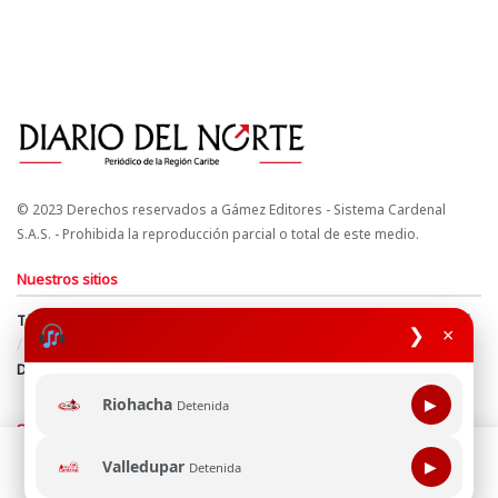
© 2023 Derechos reservados a Gámez Editores - Sistema Cardenal
S.A.S. - Prohibida la reproducción parcial o total de este medio.
Nuestros sitios
Términos y Condiciones
Derechos de Autor y Propiedad Intelectual
❯
×
Política de uso de cookies
Política de Tratamiento de Datos
Directrices Editoriales
Riohacha
▶
Detenida
Síguenos
Esta página web usa cookie para mejorar tu experiencia de
Valledupar
▶
Detenida
navegación, al continuar aceptas nuestra política de uso de