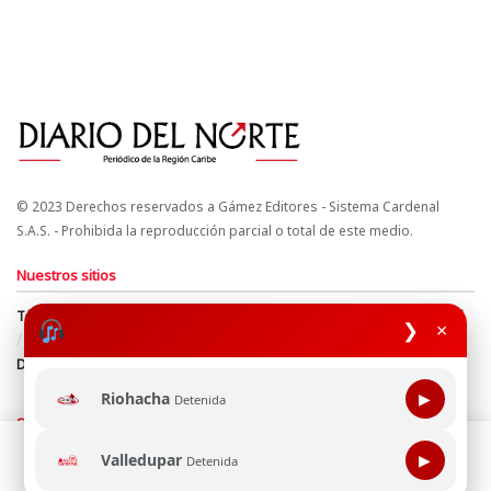
© 2023 Derechos reservados a Gámez Editores - Sistema Cardenal
S.A.S. - Prohibida la reproducción parcial o total de este medio.
Nuestros sitios
Términos y Condiciones
Derechos de Autor y Propiedad Intelectual
❯
×
Política de uso de cookies
Política de Tratamiento de Datos
Directrices Editoriales
Riohacha
▶
Detenida
Síguenos
Esta página web usa cookie para mejorar tu experiencia de
Valledupar
▶
Detenida
navegación, al continuar aceptas nuestra política de uso de