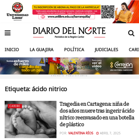
INICIO
LA GUAJIRA
POLÍTICA
JUDICIALES
CAR
ANUNCIO PUBLICITARIO
Etiqueta:
ácido nitrico
Tragedia en Cartagena: niña de
CARIBE
dos años muere tras ingerir ácido
nítrico reenvasado en una botella
de plástico
POR:
VALENTINA RÍOS
ABRIL 7, 2025