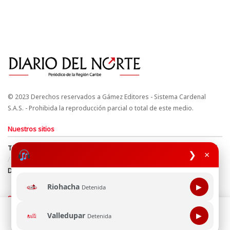
© 2023 Derechos reservados a Gámez Editores - Sistema Cardenal
S.A.S. - Prohibida la reproducción parcial o total de este medio.
Nuestros sitios
Términos y Condiciones
Derechos de Autor y Propiedad Intelectual
❯
×
Política de uso de cookies
Política de Tratamiento de Datos
Directrices Editoriales
Riohacha
▶
Detenida
Síguenos
Esta página web usa cookie para mejorar tu experiencia de
Valledupar
▶
Detenida
navegación, al continuar aceptas nuestra política de uso de