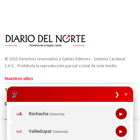
© 2023 Derechos reservados a Gámez Editores - Sistema Cardenal
S.A.S. - Prohibida la reproducción parcial o total de este medio.
Nuestros sitios
Términos y Condiciones
Derechos de Autor y Propiedad Intelectual
❯
×
Política de uso de cookies
Política de Tratamiento de Datos
Directrices Editoriales
Riohacha
▶
Detenida
Síguenos
Esta página web usa cookie para mejorar tu experiencia de
Valledupar
▶
Detenida
navegación, al continuar aceptas nuestra política de uso de