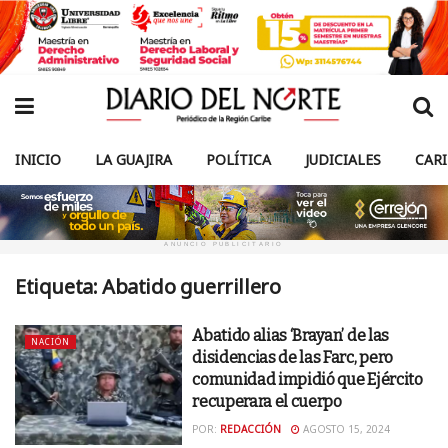
INICIO
LA GUAJIRA
POLÍTICA
JUDICIALES
CAR
ANUNCIO PUBLICITARIO
Etiqueta:
Abatido guerrillero
Abatido alias ‘Brayan’ de las
NACIÓN
disidencias de las Farc, pero
comunidad impidió que Ejército
recuperara el cuerpo
POR:
REDACCIÓN
AGOSTO 15, 2024