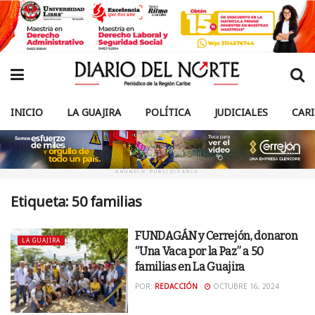
INICIO
LA GUAJIRA
POLÍTICA
JUDICIALES
CAR
ANUNCIO PUBLICITARIO
Etiqueta:
50 familias
FUNDAGÁN y Cerrejón, donaron
LA GUAJIRA
“Una Vaca por la Paz” a 50
familias en La Guajira
POR:
REDACCIÓN
OCTUBRE 16, 2024