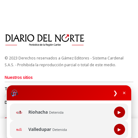
© 2023 Derechos reservados a Gámez Editores - Sistema Cardenal
S.A.S. - Prohibida la reproducción parcial o total de este medio.
Nuestros sitios
Términos y Condiciones
Derechos de Autor y Propiedad Intelectual
❯
×
Política de uso de cookies
Política de Tratamiento de Datos
Directrices Editoriales
Riohacha
▶
Detenida
Síguenos
Esta página web usa cookie para mejorar tu experiencia de
Valledupar
▶
Detenida
navegación, al continuar aceptas nuestra política de uso de