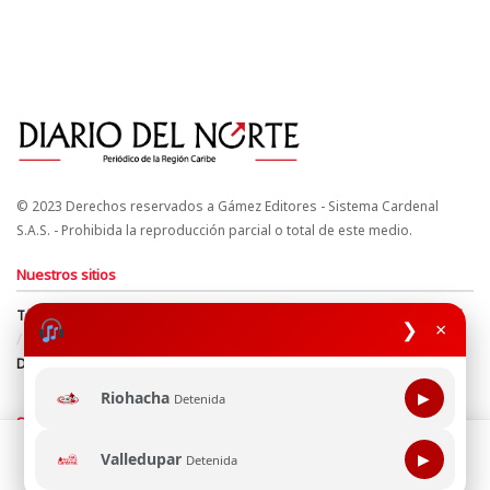
© 2023 Derechos reservados a Gámez Editores - Sistema Cardenal
S.A.S. - Prohibida la reproducción parcial o total de este medio.
Nuestros sitios
Términos y Condiciones
Derechos de Autor y Propiedad Intelectual
❯
×
Política de uso de cookies
Política de Tratamiento de Datos
Directrices Editoriales
Riohacha
▶
Detenida
Síguenos
Esta página web usa cookie para mejorar tu experiencia de
Valledupar
▶
Detenida
navegación, al continuar aceptas nuestra política de uso de