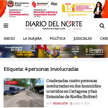
INICIO
LA GUAJIRA
POLÍTICA
JUDICIALES
CAR
ANUNCIO PUBLICITARIO
Etiqueta:
4 personas involucradas
Condenadas cuatro personas
CARIBE
involucradas en dos homicidios
ocurridos en Cartagena y San
Estanislao de Kostka (Bolívar)
POR:
REDACCIÓN
JUNIO 4, 2025