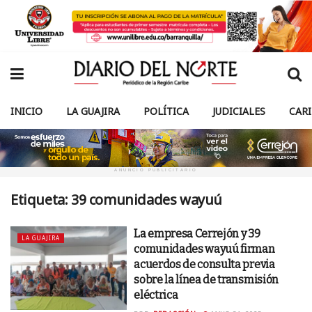
INICIO
LA GUAJIRA
POLÍTICA
JUDICIALES
CAR
ANUNCIO PUBLICITARIO
Etiqueta:
39 comunidades wayuú
La empresa Cerrejón y 39
LA GUAJIRA
comunidades wayuú firman
acuerdos de consulta previa
sobre la línea de transmisión
eléctrica