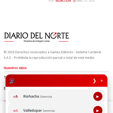
POR:
REDACCIÓN
MAYO 31, 2025
© 2023 Derechos reservados a Gámez Editores - Sistema Cardenal
S.A.S. - Prohibida la reproducción parcial o total de este medio.
Nuestros sitios
Términos y Condiciones
Derechos de Autor y Propiedad Intelectual
❯
×
Política de uso de cookies
Política de Tratamiento de Datos
Directrices Editoriales
Riohacha
▶
Detenida
Síguenos
Esta página web usa cookie para mejorar tu experiencia de
Valledupar
▶
Detenida
navegación, al continuar aceptas nuestra política de uso de