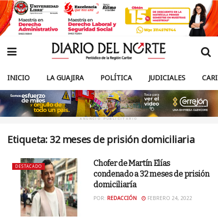
INICIO
LA GUAJIRA
POLÍTICA
JUDICIALES
CAR
ANUNCIO PUBLICITARIO
Etiqueta:
32 meses de prisión domiciliaria
Chofer de Martín Elías
DESTACADO
condenado a 32 meses de prisión
domiciliaría
POR:
REDACCIÓN
FEBRERO 24, 2022