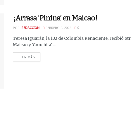
¡Arrasa ‘Pinina’ en Maicao!
POR:
REDACCIÓN
FEBRERO 9, 2022
0
Teresa Iguarán, la 102 de Colombia Renaciente, recibió otro
Maicao y 'Conchita' ...
DETAILS
LEER MÁS