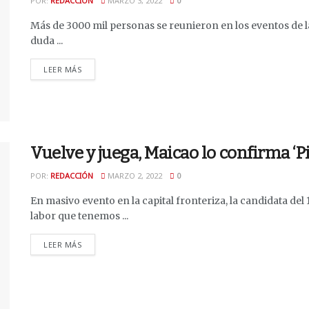
POR:
REDACCIÓN
MARZO 3, 2022
0
Más de 3000 mil personas se reunieron en los eventos de l
duda ...
DETAILS
LEER MÁS
Vuelve y juega, Maicao lo confirma ‘P
POR:
REDACCIÓN
MARZO 2, 2022
0
En masivo evento en la capital fronteriza, la candidata de
labor que tenemos ...
DETAILS
LEER MÁS