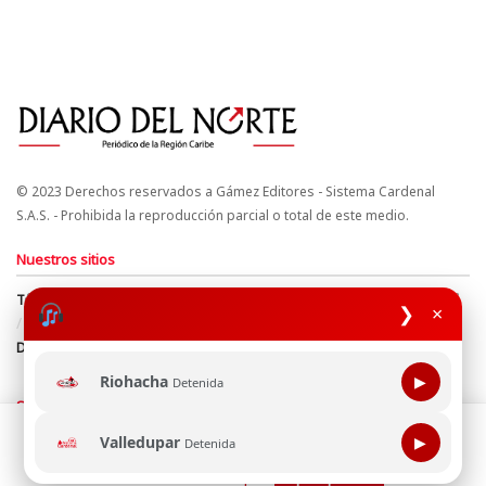
© 2023 Derechos reservados a Gámez Editores - Sistema Cardenal
S.A.S. - Prohibida la reproducción parcial o total de este medio.
Nuestros sitios
Términos y Condiciones
Derechos de Autor y Propiedad Intelectual
❯
×
Política de uso de cookies
Política de Tratamiento de Datos
Directrices Editoriales
Riohacha
▶
Detenida
Síguenos
Esta página web usa cookie para mejorar tu experiencia de
Valledupar
▶
Detenida
navegación, al continuar aceptas nuestra política de uso de
cookie.
Consultala aquí
¡Aceptar!