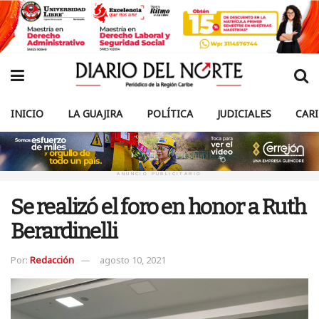
INICIO
LA GUAJIRA
POLÍTICA
JUDICIALES
CAR
ANUNCIO PUBLICITARIO
Se realizó el foro en honor a Ruth
Berardinelli
Por:
Redacción
agosto 10, 2021