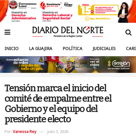
INICIO
LA GUAJIRA
POLÍTICA
JUDICIALES
CAR
ANUNCIO PUBLICITARIO
Tensión marca el inicio del
comité de empalme entre el
Gobierno y el equipo del
presidente electo
Por:
Vanessa Rey
julio 3, 2026