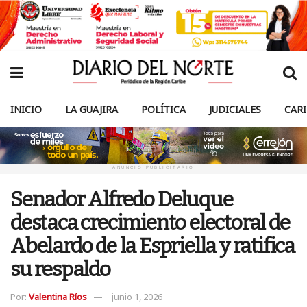
INICIO
LA GUAJIRA
POLÍTICA
JUDICIALES
CAR
ANUNCIO PUBLICITARIO
Senador Alfredo Deluque
destaca crecimiento electoral de
Abelardo de la Espriella y ratifica
su respaldo
Por:
Valentina Ríos
junio 1, 2026