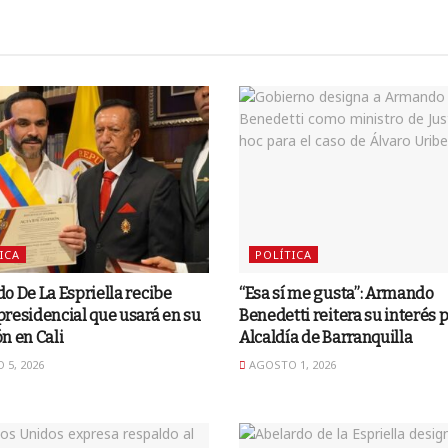
ICA
POLÍTICA
o De La Espriella recibe
“Esa sí me gusta”: Armando
residencial que usará en su
Benedetti reitera su interés p
n en Cali
Alcaldía de Barranquilla
5, 2026
AGOSTO 1, 2026