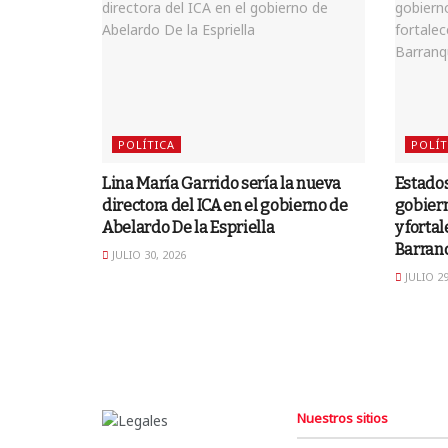
POLÍTICA
POLÍT
Lina María Garrido sería la nueva
Estados
directora del ICA en el gobierno de
gobiern
Abelardo De la Espriella
y forta
Barranq
JULIO 30, 2026
JULIO 29
Nuestros sitios