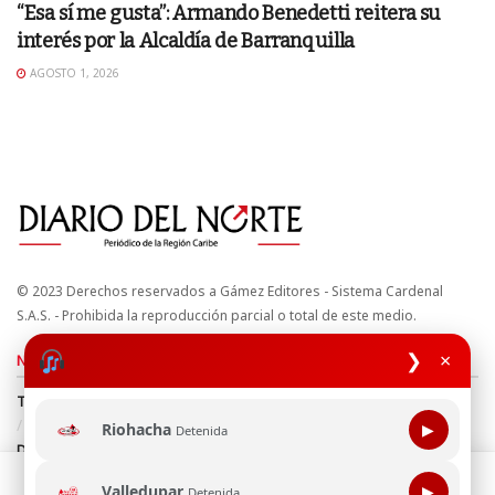
“Esa sí me gusta”: Armando Benedetti reitera su
interés por la Alcaldía de Barranquilla
AGOSTO 1, 2026
© 2023 Derechos reservados a Gámez Editores - Sistema Cardenal
S.A.S. - Prohibida la reproducción parcial o total de este medio.
❯
×
Nuestros sitios
Términos y Condiciones
Derechos de Autor y Propiedad Intelectual
Política de uso de cookies
Política de Tratamiento de Datos
Riohacha
▶
Detenida
Directrices Editoriales
Esta página web usa cookie para mejorar tu experiencia de
Valledupar
▶
Detenida