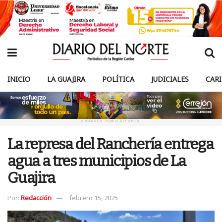
INICIO
LA GUAJIRA
POLÍTICA
JUDICIALES
CAR
ANUNCIO PUBLICITARIO
La represa del Ranchería entrega
agua a tres municipios de La
Guajira
Por:
Redacción
febrero 15, 2025