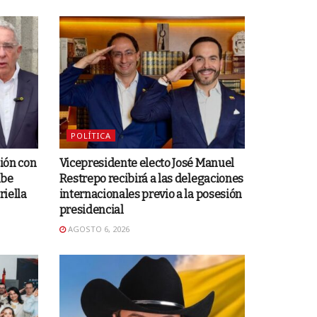
POLÍTICA
ción con
Vicepresidente electo José Manuel
ibe
Restrepo recibirá a las delegaciones
riella
internacionales previo a la posesión
presidencial
AGOSTO 6, 2026