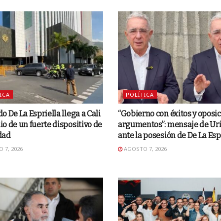
ICA
POLÍTICA
o De La Espriella llega a Cali
“Gobierno con éxitos y oposi
o de un fuerte dispositivo de
argumentos”: mensaje de Ur
dad
ante la posesión de De La Esp
 7, 2026
AGOSTO 7, 2026