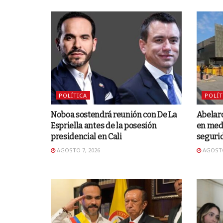
POLÍTICA
POLÍT
Noboa sostendrá reunión con De La
Abelard
Espriella antes de la posesión
en medi
presidencial en Cali
seguri
AGOSTO 7, 2026
AGOSTO