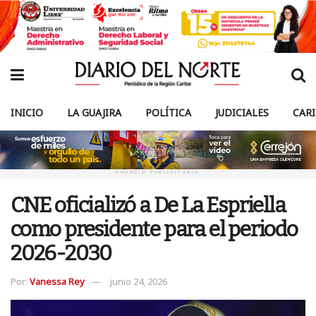
INICIO
LA GUAJIRA
POLÍTICA
JUDICIALES
CAR
ANUNCIO PUBLICITARIO
CNE oficializó a De La Espriella
como presidente para el periodo
2026-2030
Por:
Vanessa Rey
junio 24, 2026