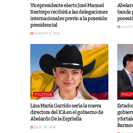
Vicepresidente electo José Manuel
Abelard
Restrepo recibirá a las delegaciones
banda p
internacionales previo a la posesión
posesió
presidencial
AGOSTO
AGOSTO 6, 2026
POLÍTICA
POLÍT
Lina María Garrido sería la nueva
Estados
directora del ICA en el gobierno de
gobiern
Abelardo De la Espriella
y forta
Barranq
JULIO 30, 2026