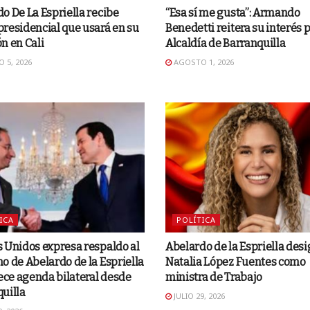
o De La Espriella recibe
“Esa sí me gusta”: Armando
residencial que usará en su
Benedetti reitera su interés p
n en Cali
Alcaldía de Barranquilla
 5, 2026
AGOSTO 1, 2026
ICA
POLÍTICA
 Unidos expresa respaldo al
Abelardo de la Espriella desi
o de Abelardo de la Espriella
Natalia López Fuentes como
lece agenda bilateral desde
ministra de Trabajo
uilla
JULIO 29, 2026