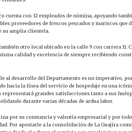
co cuenta con 32 empleados de nómina, apoyando tambié
ables proveedores de frescos pescados y mariscos que d
 su amplia clientela.
mbién otro local ubicado en la calle 9 con carrera 11: C
misma calidad y excelencia de siempre recibiendo const
le al desarrollo del Departamento es un imperativo, po
do hacia la línea del servicio de hospedaje en una icón
s representará grandes satisfacciones tanto a sus huésp
olidando durante varias décadas de ardua labor.
lina por su constancia y valentía empresarial y por tod
ad. Por apostarle a la consolidación de La Guajira como