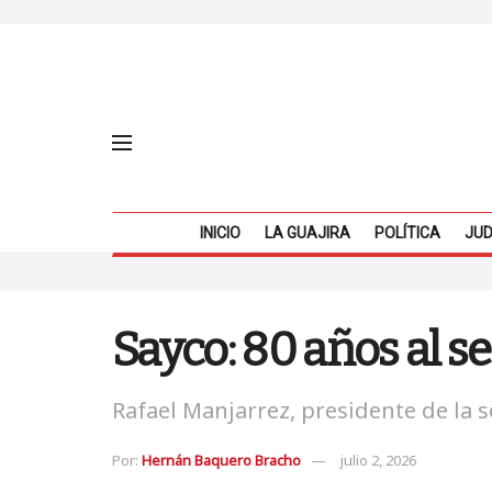
INICIO
LA GUAJIRA
POLÍTICA
JUD
Sayco: 80 años al s
Rafael Manjarrez, presidente de la 
Por:
Hernán Baquero Bracho
julio 2, 2026