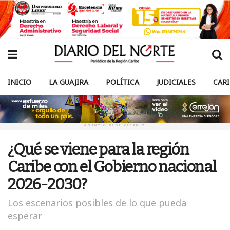
INICIO
LA GUAJIRA
POLÍTICA
JUDICIALES
CAR
ANUNCIO PUBLICITARIO
¿Qué se viene para la región
Caribe con el Gobierno nacional
2026-2030?
Los escenarios posibles de lo que pueda
esperar