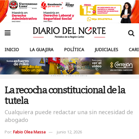
INICIO
LA GUAJIRA
POLÍTICA
JUDICIALES
CAR
ANUNCIO PUBLICITARIO
La recocha constitucional de la
tutela
Cualquiera puede redactar una sin necesidad de
abogado
Por:
Fabio Olea Massa
junio 12, 2026