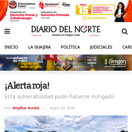
INICIO
LA GUAJIRA
POLÍTICA
JUDICIALES
CAR
ANUNCIO PUBLICITARIO
¡Alerta roja!
Esta vulnerabilidad pudo haberse mitigado
Por:
Amylkar Acosta
mayo 20, 2026