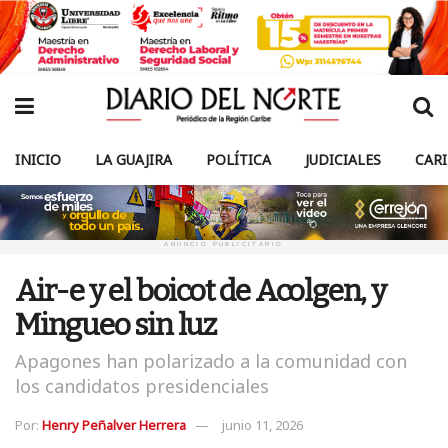
INICIO
LA GUAJIRA
POLÍTICA
JUDICIALES
CAR
ANUNCIO PUBLICITARIO
Air-e y el boicot de Acolgen, y
Mingueo sin luz
Apagones han polarizado a la comunidad con
los candidatos presidenciales
Por:
Henry Peñalver Herrera
junio 11, 2026