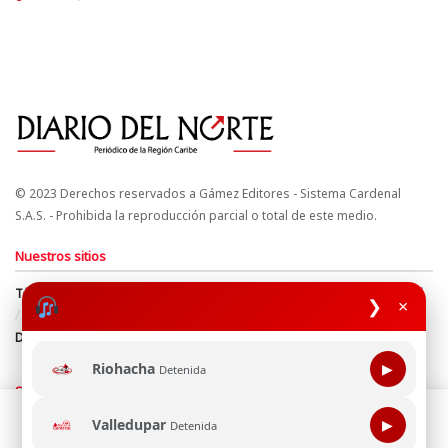
© 2023 Derechos reservados a Gámez Editores - Sistema Cardenal
S.A.S. - Prohibida la reproducción parcial o total de este medio.
Nuestros sitios
Términos y Condiciones
Derechos de Autor y Propiedad Intelectual
❯
×
Política de uso de cookies
Política de Tratamiento de Datos
Directrices Editoriales
Riohacha
▶
Detenida
Síguenos
Esta página web usa cookie para mejorar tu experiencia de
Valledupar
▶
Detenida
navegación, al continuar aceptas nuestra política de uso de