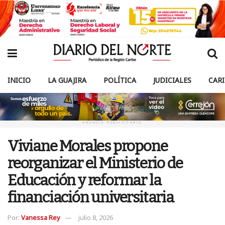
INICIO
LA GUAJIRA
POLÍTICA
JUDICIALES
CAR
ANUNCIO PUBLICITARIO
Viviane Morales propone
reorganizar el Ministerio de
Educación y reformar la
financiación universitaria
Por:
Vanessa Rey
julio 8, 2026