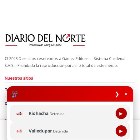
© 2023 Derechos reservados a Gámez Editores - Sistema Cardenal
S.A.S. - Prohibida la reproducción parcial o total de este medio.
Nuestros sitios
Términos y Condiciones
Derechos de Autor y Propiedad Intelectual
❯
×
Política de uso de cookies
Política de Tratamiento de Datos
Directrices Editoriales
Riohacha
▶
Detenida
Síguenos
Esta página web usa cookie para mejorar tu experiencia de
Valledupar
▶
Detenida
navegación, al continuar aceptas nuestra política de uso de