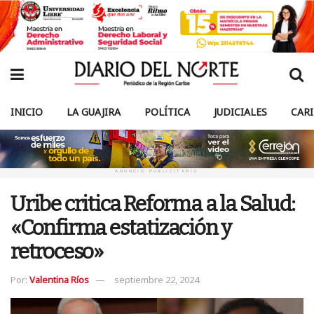
INICIO
LA GUAJIRA
POLÍTICA
JUDICIALES
CAR
ANUNCIO PUBLICITARIO
Uribe critica Reforma a la Salud:
«Confirma estatización y
retroceso»
Por:
Valentina Ríos
septiembre 22, 2024