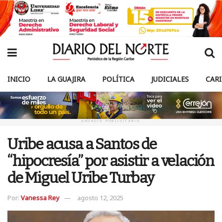
INICIO
LA GUAJIRA
POLÍTICA
JUDICIALES
CAR
ANUNCIO PUBLICITARIO
Uribe acusa a Santos de
“hipocresía” por asistir a velación
de Miguel Uribe Turbay
Por:
Vanessa Rey
agosto 12, 2025