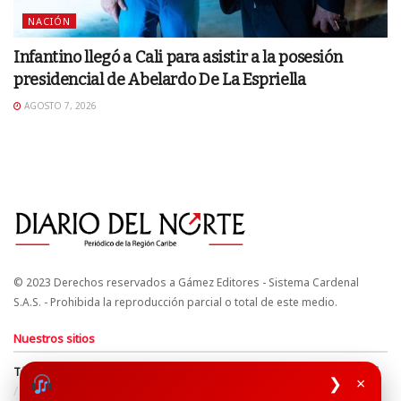
NACIÓN
Infantino llegó a Cali para asistir a la posesión
presidencial de Abelardo De La Espriella
AGOSTO 7, 2026
© 2023 Derechos reservados a Gámez Editores - Sistema Cardenal
S.A.S. - Prohibida la reproducción parcial o total de este medio.
Nuestros sitios
Términos y Condiciones
Derechos de Autor y Propiedad Intelectual
❯
×
Política de uso de cookies
Política de Tratamiento de Datos