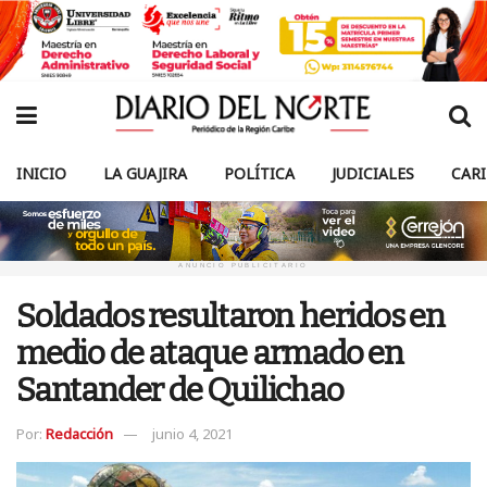
INICIO
LA GUAJIRA
POLÍTICA
JUDICIALES
CAR
ANUNCIO PUBLICITARIO
Soldados resultaron heridos en
medio de ataque armado en
Santander de Quilichao
Por:
Redacción
junio 4, 2021