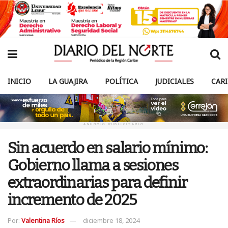
INICIO
LA GUAJIRA
POLÍTICA
JUDICIALES
CAR
ANUNCIO PUBLICITARIO
Sin acuerdo en salario mínimo:
Gobierno llama a sesiones
extraordinarias para definir
incremento de 2025
Por:
Valentina Ríos
diciembre 18, 2024