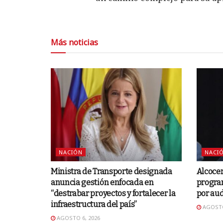
Más noticias
NACIÓN
NACI
Ministra de Transporte designada
Alcocer
anuncia gestión enfocada en
progra
“destrabar proyectos y fortalecer la
por aud
infraestructura del país”
AGOSTO
AGOSTO 6, 2026