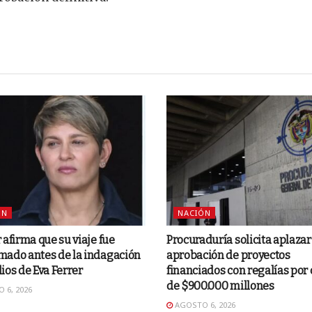
ÓN
NACIÓN
 afirma que su viaje fue
Procuraduría solicita aplazar
mado antes de la indagación
aprobación de proyectos
ios de Eva Ferrer
financiados con regalías por
de $900.000 millones
 6, 2026
AGOSTO 6, 2026