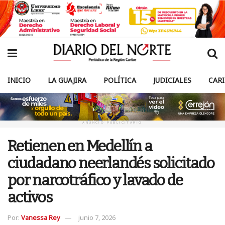
INICIO
LA GUAJIRA
POLÍTICA
JUDICIALES
CAR
ANUNCIO PUBLICITARIO
Retienen en Medellín a
ciudadano neerlandés solicitado
por narcotráfico y lavado de
activos
Por:
Vanessa Rey
junio 7, 2026